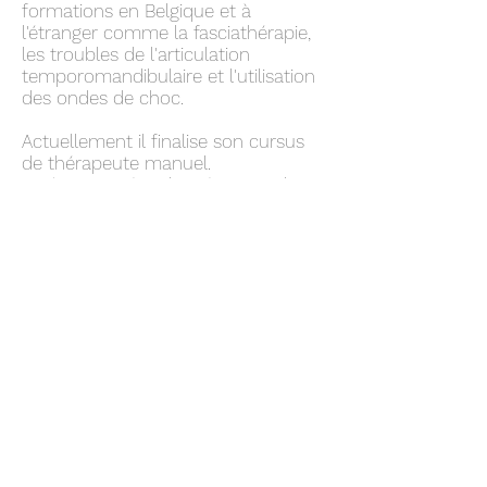
formations en Belgique et à
l'étranger comme la fasciathérapie,
les troubles de l'articulation
temporomandibulaire et l'utilisation
des ondes de choc.
Actuellement il finalise son cursus
de thérapeute manuel.
Après 16 années d'expériences, il
propose des diagnostics spécifiques
et un suivi minutieux de ses patients,
l'utilisation de plusieurs techniques
adjuvantes lui permet d'avoir de
meilleurs résultats afin de soulager
le plus rapidement possible ses
patients .
Me contacter
Prise de rendez-vous :
Doctoranytime
GSM :
+32 487 67 49 02